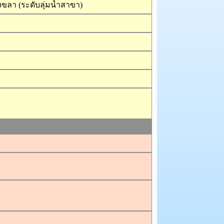
ขลา (ระดับลุ่มน้ำสาขา)