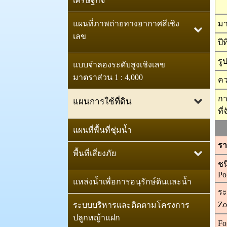
เศรษฐกิจ
ทรัพยากรดินโลก (WRB)
แผนที่ภาพถ่ายทางอากาศสีเชิง
มา
แผนที่ชุดดิน มาตราส่วน 1:100,000
เลข
ปี
แผนที่สถานภาพทรัพยากรดิน
ภาพถ่ายออร์โธสีเชิงเลข
รู
แบบจำลองระดับสูงเชิงเลข
มาตราส่วน 1:4,000
มาตราส่วน 1 : 4,000
ทรัพยากรดินปัญหาของ
คว
ประเทศไทย
ภาพถ่ายออร์โธสีเชิงเลข
กา
แผนการใช้ที่ดิน
มาตราส่วน 1:25,000
ที
แผนที่ปริมาณคาร์บอนในดิน
แผนการใช้ที่ดินระดับตำบล
แผนที่พื้นที่ชุ่มน้ำ
แผนที่เส้นชั้นความสูงเชิงเลข
แผนที่การแพร่กระจายของคราบ
มาตราส่วน 1:4,000
รา
แผนการใช้ที่ดินระดับลุ่มน้ำ
เกลือภาคตะวันออกเฉียงเหนือ
พื้นที่เสี่ยงภัย
สาขา
ชน
ภาพถ่ายทางอากาศสีเชิงเลข
Po
พื้นที่เสี่ยงต่อการชะล้างพังทลาย
มาตราส่วน 1:25,000
แหล่งน้ำเพื่อการอนุรักษ์ดินและน้ำ
เขตการใช้ที่ดินพืชเศรษฐกิจ
ของดิน
ระ
หมุดหลักฐานภาคที่ดิน
Zo
ระบบบริหารและติดตามโครงการ
พื้นที่น้ำท่วมซ้ำซาก
ปลูกหญ้าแฝก
Fo
แผนที่จำแนกประเภทที่ดิน