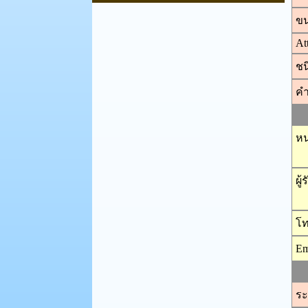
พื้นที่แล้งซ้ำซาก
ขน
แนวเขตป่าไม้ถาวร
พื้นที่เสี่ยงต่อการเกิดดินถล่ม
At
การสำรวจจัดทำสำมะโนที่ดิน
ชน
แนวเขตป่าไม้ชุุมชนตามมติคณะ
คำ
รัฐมนตรี
หน
ผู
โท
Em
ระ