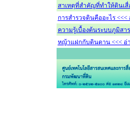
สาเหตุที่สำคัญที่ทำให้ดิน
การสำรวจดินคืออะไร <<< อ
ความรู้เบื้องต้นระบบภูมิส
หญ้าแฝกกับดินดาน <<< อ่